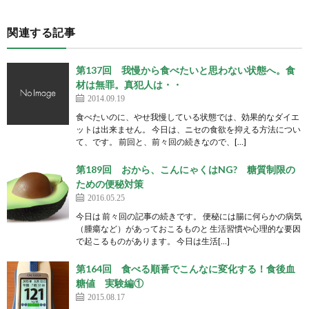
関連する記事
第137回 我慢から食べたいと思わない状態へ。食
材は無罪。真犯人は・・
2014.09.19
食べたいのに、やせ我慢している状態では、効果的なダイエ
ットは出来ません。 今日は、ニセの食欲を抑える方法につい
て、です。 前回と、前々回の続きなので、[…]
第189回 おから、こんにゃくはNG? 糖質制限の
ための便秘対策
2016.05.25
今日は 前々回の記事の続きです。 便秘には腸に何らかの病気
（腫瘍など）があっておこるものと 生活習慣や心理的な要因
で起こるものがあります。 今日は生活[…]
第164回 食べる順番でこんなに変化する！食後血
糖値 実験編①
2015.08.17