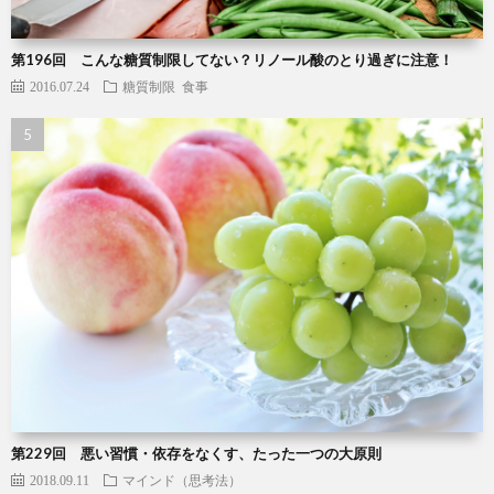
第196回 こんな糖質制限してない？リノール酸のとり過ぎに注意！
2016.07.24
糖質制限
食事
第229回 悪い習慣・依存をなくす、たった一つの大原則
2018.09.11
マインド（思考法）