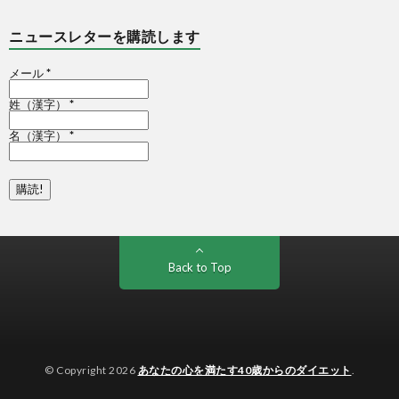
ニュースレターを購読します
メール
*
姓（漢字）
*
名（漢字）
*
Back to Top
© Copyright 2026
あなたの心を満たす40歳からのダイエット
.