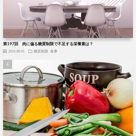
第197回 肉に偏る糖質制限で不足する栄養素は？
2016.08.01
糖質制限
食事