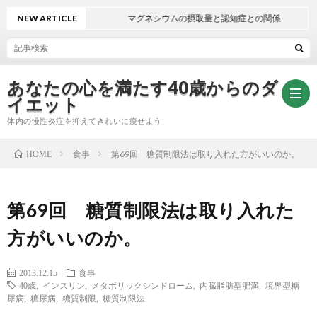
NEW ARTICLE
マグネシウムの摂取量と認知症との関係
あなたの心を満たす40歳からのダ
イエット
体内の慢性炎症を抑えてきれいに痩せよう
食事
第69回 糖質制限法は取り入れた方がいいのか。
HOME
無
第69回 糖質制限法は取り入れた
料
自
方がいいのか。
メ
律
2013.12.15
食事
ー
神
40歳
,
インスリン
,
メタボリックシンドローム
,
内臓脂肪型肥満
,
境界型糖
尿病
,
糖尿病
,
糖質制限
,
糖質制限法