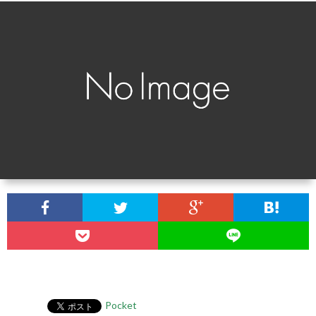
ル
経
マ
を
ガ
整
ジ
え
ン
る
食
事-
PDF
Pocket
形