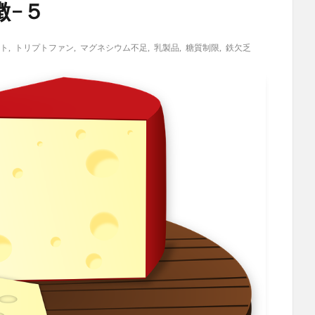
徴−５
ト
,
トリプトファン
,
マグネシウム不足
,
乳製品
,
糖質制限
,
鉄欠乏