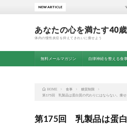
NEW ARTICLE
マグネシウ
あなたの心を満たす40
体内の慢性炎症を抑えてきれいに痩せよう
無料メールマガジン
自律神経を整える食事
食事
糖質制限
HOME
第175回 乳製品は蛋白質の代わりにはならない。痩せ
第175回 乳製品は蛋