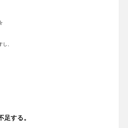
を
すし、
不足する。