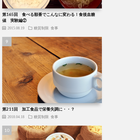
第165回 食べる順番でこんなに変わる！食後血糖
値 実験編②
2015.08.19
糖質制限
食事
第211回 加工食品で栄養失調に・・？
2018.04.18
糖質制限
食事