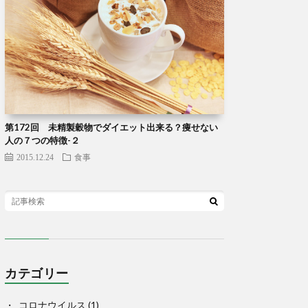
第172回 未精製穀物でダイエット出来る？痩せない
人の７つの特徴-２
2015.12.24
食事
カテゴリー
コロナウイルス
(1)