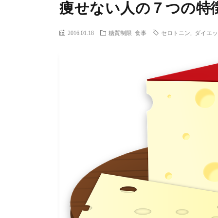
痩せない人の７つの特
2016.01.18
糖質制限
食事
セロトニン
,
ダイエッ