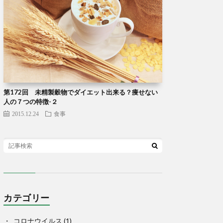
第172回 未精製穀物でダイエット出来る？痩せない
人の７つの特徴-２
2015.12.24
食事
カテゴリー
コロナウイルス
(1)