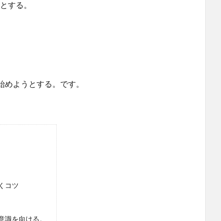
うとする。
始めようとする。です。
くコツ
意識を向ける。