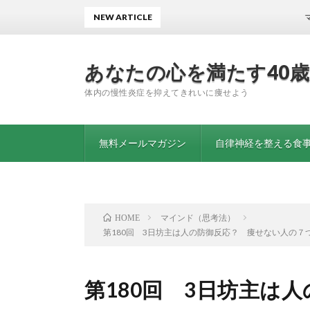
NEW ARTICLE
マグネシウ
あなたの心を満たす40
体内の慢性炎症を抑えてきれいに痩せよう
無料メールマガジン
自律神経を整える食事
マインド（思考法）
HOME
第180回 3日坊主は人の防御反応？ 痩せない人の７
第180回 3日坊主は