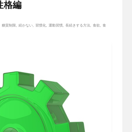
性格編
,
糖質制限
,
続かない
,
習慣化
,
運動習慣
,
長続きする方法
,
食欲
,
食