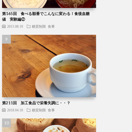
第165回 食べる順番でこんなに変わる！食後血糖
値 実験編②
2015.08.19
糖質制限
食事
第211回 加工食品で栄養失調に・・？
2018.04.18
糖質制限
食事