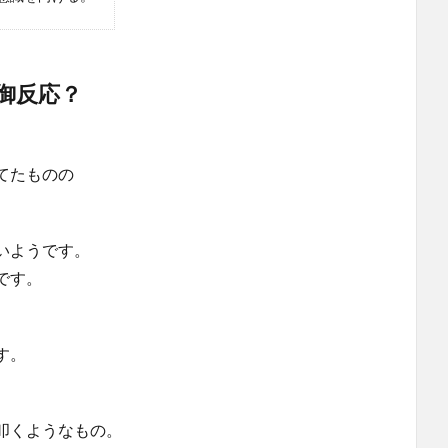
御反応？
てたものの
いようです。
です。
す。
叩くようなもの。