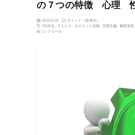
の７つの特徴 心理 
2016.03.20
マインド（思考法）
3日坊主
,
ストレス
,
ダイエット失敗
,
完璧主義
,
糖質依存
欲コントロール