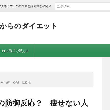
ムの摂取量と認知症との関係
歳からのダイエット
-PDF形式で販売中
つの特徴 心理 性格編
人の防御反応？ 痩せない人