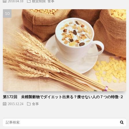
2018.04.18
糖質制限
食事
第172回 未精製穀物でダイエット出来る？痩せない人の７つの特徴-２
2015.12.24
食事