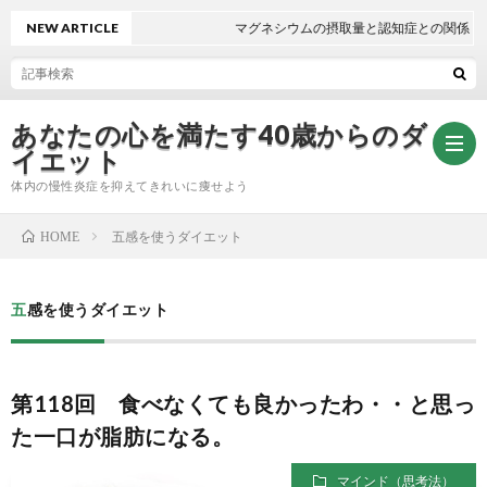
NEW ARTICLE
マグネシウムの摂取量と認知症との関係
あなたの心を満たす40歳からのダ
イエット
体内の慢性炎症を抑えてきれいに痩せよう
五感を使うダイエット
HOME
無
五感を使うダイエット
料
自
メ
律
第118回 食べなくても良かったわ・・と思っ
た一口が脂肪になる。
ー
神
マインド（思考法）