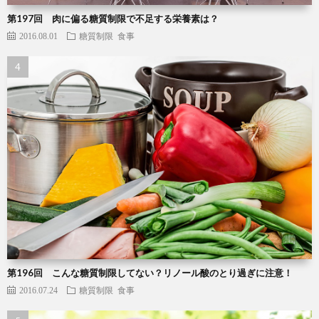
第197回 肉に偏る糖質制限で不足する栄養素は？
2016.08.01
糖質制限
食事
第196回 こんな糖質制限してない？リノール酸のとり過ぎに注意！
2016.07.24
糖質制限
食事