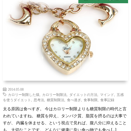
ル
経
マ
を
ガ
整
ジ
え
ン
る
食
2014.05.08
カロリー制限した猿
,
カロリー制限法
,
ダイエットの方法
,
マインド
,
五感
事-
を使うダイエット
,
思考法
,
糖質制限法
,
食べ過ぎ
,
食事制限
,
食事記録
太る原因は食べすぎ。 今はカロリー制限よりも糖質制限の時代と言
PDF
われていますね。 糖質を抑え、タンパク質、脂質を摂るのは大事で
すが、 内臓を休ませる、という視点で見れば、腹八分に抑えること
形
も、大切なことです。 どんなに健康に良い食べ物でも食べ […]