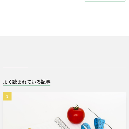
式
で
販
売
中
よく読まれている記事