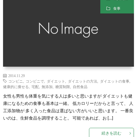
ル
経
食事
マ
を
ガ
整
ジ
え
ン
る
2014.11.29
コンビニ
,
コンビニで
,
ダイエット
,
ダイエットの方法
,
ダイエットの食事
,
食
健康的に痩せる
,
宅配
,
無添加
,
糖質制限
,
自然食品
女性も男性も体重を気にする人は多いと思いますが ダイエットも健
事-
康になるための食事も基本は一緒。 低カロリーだからと言って、 人
工添加物が 多く入った食品は選ばない方がいいと思います。 一番良
いのは、生鮮食品を調理すること。 可能であれば、お […]
PDF
続きを読む
形