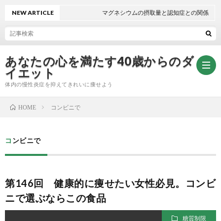
NEW ARTICLE
マグネシウムの摂取量と認知症との関係
あなたの心を満たす40歳からのダ
イエット
体内の慢性炎症を抑えてきれいに痩せよう
コンビニで
HOME
無
コンビニで
料
自
メ
律
第146回 健康的に痩せたい女性必見。コンビ
ニで選ぶならこの食品
ー
神
糖質制限