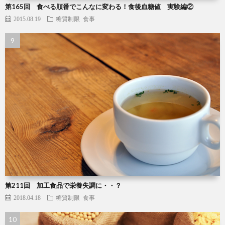
第165回 食べる順番でこんなに変わる！食後血糖値 実験編②
2015.08.19
糖質制限
食事
第211回 加工食品で栄養失調に・・？
2018.04.18
糖質制限
食事