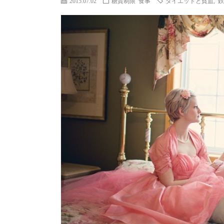
2015.07.02
糖質制限
食事
ダイエットと貧血
,
鉄