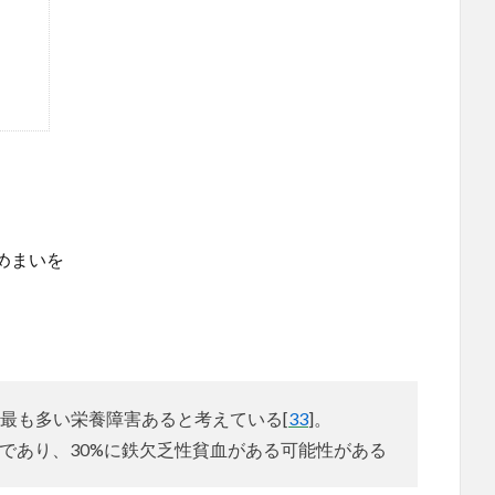
めまいを
最も多い栄養障害あると考えている[
33
]。
症であり、30%に鉄欠乏性貧血がある可能性がある