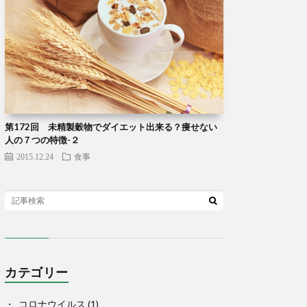
第172回 未精製穀物でダイエット出来る？痩せない
人の７つの特徴-２
2015.12.24
食事
カテゴリー
コロナウイルス
(1)