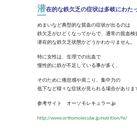
潜
在的な鉄欠乏の症状は多岐にわた
めまいなど典型的な貧血の症状が出るのは
鉄欠乏がひどくなってからで、通常の貧血検
潜在的な鉄欠乏状態かどうかわかりません。
特に女性は、生理での出血で
慢性的に鉄が不足している事が多く、
そのために倦怠感や肩こり、集中力の
低下など様々な症状が見られる場合がありま
参考サイト オーソモレキュラー.jp
http://www.orthomolecular.jp/nutrition/fe/