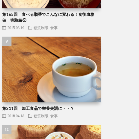
第165回 食べる順番でこんなに変わる！食後血糖
値 実験編②
2015.08.19
糖質制限
食事
第211回 加工食品で栄養失調に・・？
2018.04.18
糖質制限
食事