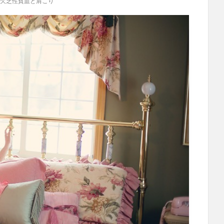
欠乏性貧血と肩こり