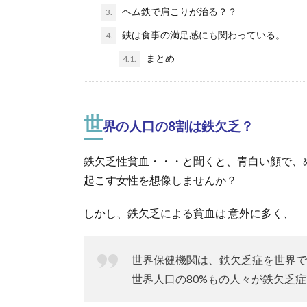
ヘム鉄で肩こりが治る？？
3.
鉄は食事の満足感にも関わっている。
4.
まとめ
4.1.
世
界の人口の8割は鉄欠乏？
鉄欠乏性貧血・・・と聞くと、青白い顔で、
起こす女性を想像しませんか？
しかし、鉄欠乏による貧血は 意外に多く、
世界保健機関は、鉄欠乏症を世界で
世界人口の80%もの人々が鉄欠乏