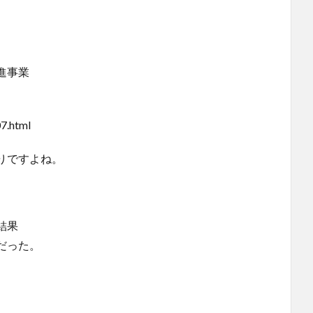
進事業
07.html
りですよね。
結果
だった。