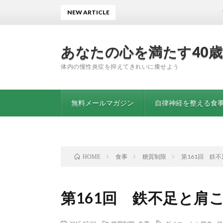
NEW ARTICLE
マグネシウ
あなたの心を満たす40
体内の慢性炎症を抑えてきれいに痩せよう
無料メールマガジン
自律神経を整える食事
食事
糖質制限
第161回 鉄
HOME
第161回 鉄不足と肩