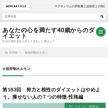
NEW ARTICLE
マグネシウムの摂取量と認知症との関係
あなたの心を満たす40歳からのダ
イエット
体内の慢性炎症を抑えてきれいに痩せよう
食欲抑制ホルモン
HOME
無
食欲抑制ホルモン
料
自
メ
律
第183回 努力と根性のダイエットはやめよ
う。痩せない人の７つの特徴-性格編
ー
神
マインド（思考法）