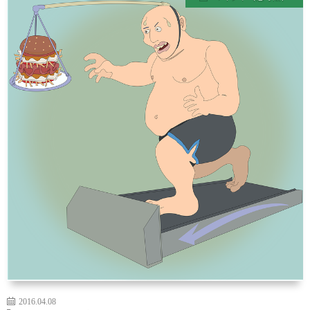
ル
経
マ
を
ガ
整
ジ
え
ン
る
食
事-
PDF
2016.04.08
形