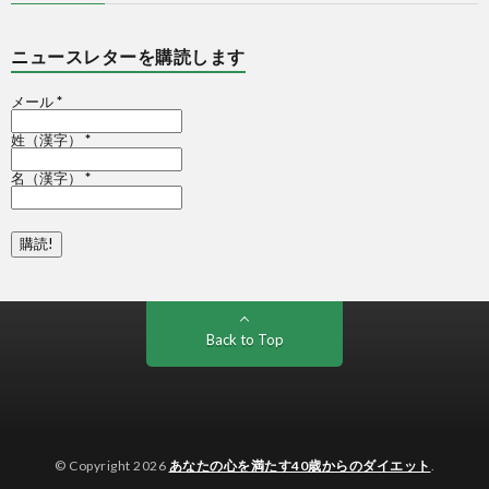
ニュースレターを購読します
メール
*
姓（漢字）
*
名（漢字）
*
Back to Top
© Copyright 2026
あなたの心を満たす40歳からのダイエット
.