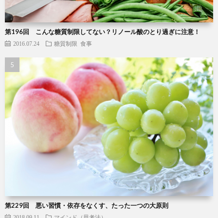
第196回 こんな糖質制限してない？リノール酸のとり過ぎに注意！
2016.07.24
糖質制限
食事
第229回 悪い習慣・依存をなくす、たった一つの大原則
2018.09.11
マインド（思考法）