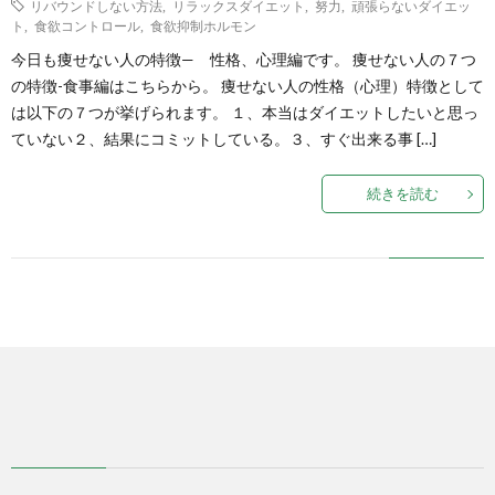
リバウンドしない方法
,
リラックスダイエット
,
努力
,
頑張らないダイエッ
ト
,
食欲コントロール
,
食欲抑制ホルモン
式
今日も痩せない人の特徴— 性格、心理編です。 痩せない人の７つ
の特徴-食事編はこちらから。 痩せない人の性格（心理）特徴として
は以下の７つが挙げられます。 １、本当はダイエットしたいと思っ
で
ていない２、結果にコミットしている。３、すぐ出来る事 […]
販
続きを読む
売
中