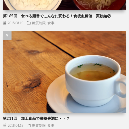
第165回 食べる順番でこんなに変わる！食後血糖値 実験編②
2015.08.19
糖質制限
食事
第211回 加工食品で栄養失調に・・？
2018.04.18
糖質制限
食事