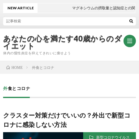
NEW ARTICLE
マグネシウムの摂取量と認知症との関係
あなたの心を満たす40歳からのダ
イエット
体内の慢性炎症を抑えてきれいに痩せよう
外食とコロナ
HOME
無
外食とコロナ
料
自
メ
律
クラスター対策だけでいいの？外出で新型コ
ロナに感染しない方法
ー
神
新型コロナウイルス