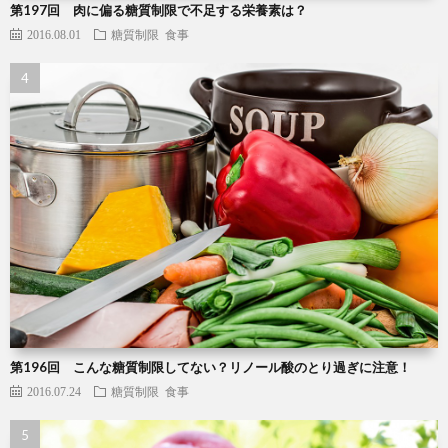
第197回 肉に偏る糖質制限で不足する栄養素は？
2016.08.01
糖質制限
食事
第196回 こんな糖質制限してない？リノール酸のとり過ぎに注意！
2016.07.24
糖質制限
食事