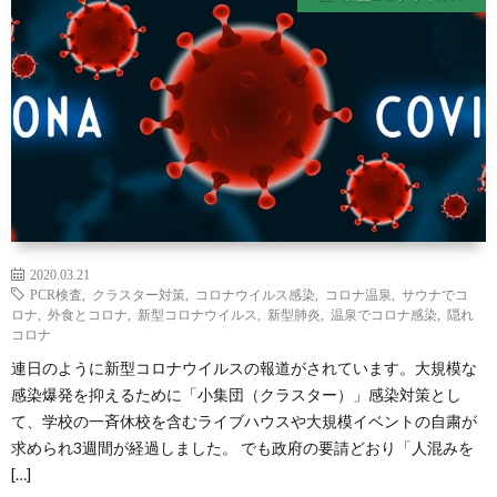
ル
経
マ
を
ガ
整
ジ
え
ン
る
2020.03.21
PCR検査
,
クラスター対策
,
コロナウイルス感染
,
コロナ温泉
,
サウナでコ
食
ロナ
,
外食とコロナ
,
新型コロナウイルス
,
新型肺炎
,
温泉でコロナ感染
,
隠れ
コロナ
連日のように新型コロナウイルスの報道がされています。大規模な
事-
感染爆発を抑えるために「小集団（クラスター）」感染対策とし
て、学校の一斉休校を含むライブハウスや大規模イベントの自粛が
PDF
求められ3週間が経過しました。 でも政府の要請どおり「人混みを
[…]
形