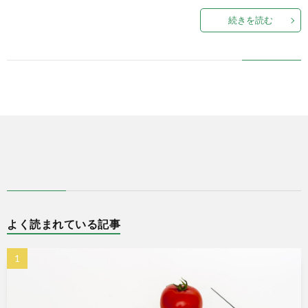
続きを読む
式
で
販
売
中
よく読まれている記事