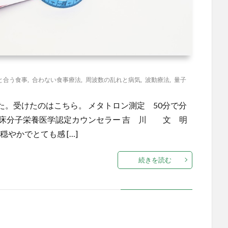
と合う食事
,
合わない食事療法
,
周波数の乱れと病気
,
波動療法
,
量子
。受けたのはこちら。 メタトロン測定 50分で分
臨床分子栄養医学認定カウンセラー 吉 川 文 明
やかでとても感 […]
続きを読む