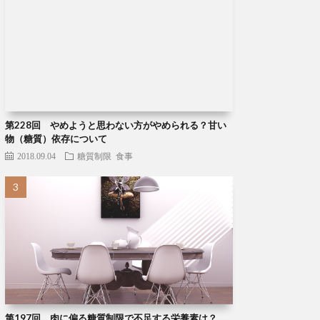
第228回 やめようと思わない方がやめられる？甘い
物（糖質）依存について
2018.09.04
糖質制限
食事
第197回 肉に偏る糖質制限で不足する栄養素は？