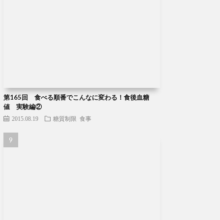
第165回 食べる順番でこんなに変わる！食後血糖
値 実験編②
2015.08.19
糖質制限
食事