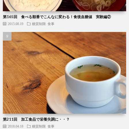
第165回 食べる順番でこんなに変わる！食後血糖値 実験編②
2015.08.19
糖質制限
食事
第211回 加工食品で栄養失調に・・？
2018.04.18
糖質制限
食事