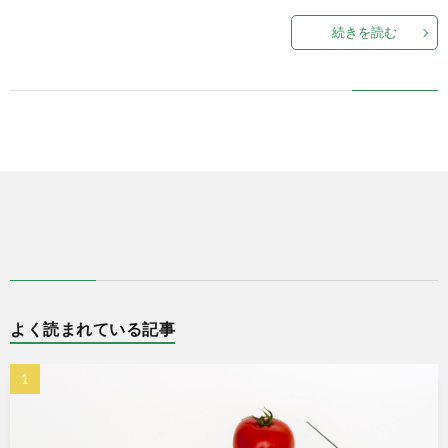
続きを読む
式
で
販
売
中
よく読まれている記事