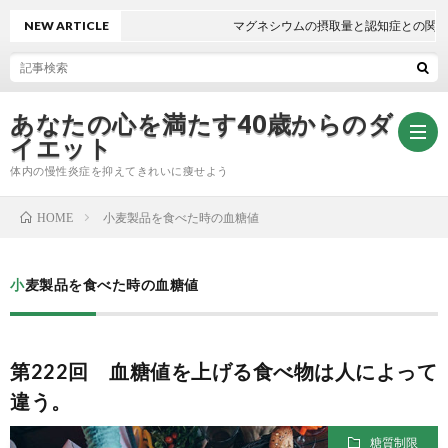
NEW ARTICLE
マグネシウムの摂取量と認知症との関係
あなたの心を満たす40歳からのダ
イエット
体内の慢性炎症を抑えてきれいに痩せよう
小麦製品を食べた時の血糖値
HOME
無
小麦製品を食べた時の血糖値
料
自
メ
律
第222回 血糖値を上げる食べ物は人によって
違う。
ー
神
糖質制限