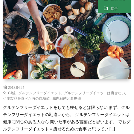
ル
経
食事
マ
を
ガ
整
ジ
え
ン
る
食
2018.04.24
GI値
,
グルテンフリーダイエット
,
グルテンフリーダイエットは痩せない
,
小麦製品を食べた時の血糖値
,
腸内細菌と血糖値
事-
グルテンフリーダイエットをしても痩せるとは限らない まず、グル
テンフリーダイエットの勘違いから。 グルテンフリーダイエットは
PDF
健康に関心のある人なら 聞いた事がある言葉だと思います。 でもグ
ルテンフリーダイエット＝痩せるための食事 と思ってい […]
形