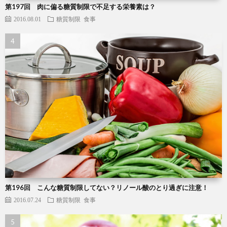
第197回 肉に偏る糖質制限で不足する栄養素は？
2016.08.01
糖質制限
食事
第196回 こんな糖質制限してない？リノール酸のとり過ぎに注意！
2016.07.24
糖質制限
食事