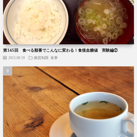
第165回 食べる順番でこんなに変わる！食後血糖値 実験編②
2015.08.19
糖質制限
食事