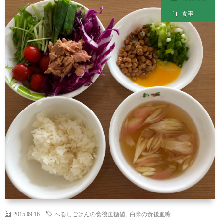
ル
経
食事
マ
を
ガ
整
ジ
え
ン
る
食
事-
PDF
2015.09.16
へるしごはんの食後血糖値
,
白米の食後血糖
形