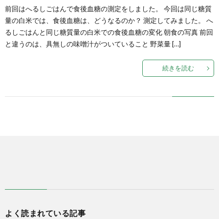
前回はへるしごはんで食後血糖の測定をしました。 今回は同じ糖質
量の白米では、食後血糖は、どうなるのか？ 測定してみました。 へ
式
るしごはんと同じ糖質量の白米での食後血糖の変化 朝食の写真 前回
と違うのは、具無しの味噌汁がついていること 野菜量 […]
で
続きを読む
販
売
中
よく読まれている記事