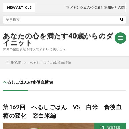
NEW ARTICLE
マグネシウムの摂取量と認知症との関係
あなたの心を満たす40歳からのダ
イエット
体内の慢性炎症を抑えてきれいに痩せよう
へるしごはんの食後血糖値
HOME
無
へるしごはんの食後血糖値
料
自
メ
律
第169回 へるしごはん VS 白米 食後血
糖の変化 ②白米編
ー
神
糖質制限