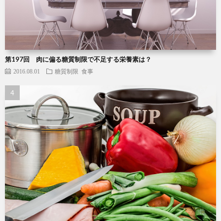
第197回 肉に偏る糖質制限で不足する栄養素は？
2016.08.01
糖質制限
食事