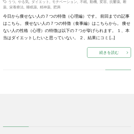
うつ
,
やる気
,
ダイエット
,
モチベーション
,
不眠
,
動機
,
変容
,
抗鬱薬
,
断
薬
,
栄養療法
,
睡眠薬
,
精神薬
,
肥満
式
今日から痩せない人の７つの特徴（心理編）です。 前回までの記事
はこちら。 痩せない人の７つの特徴（食事編）はこちらから。 痩せ
ない人の性格（心理）の特徴は以下の７つが挙げられます。 １、本
で
当はダイエットしたいと思っていない。 ２、結果にコミ […]
販
続きを読む
売
中