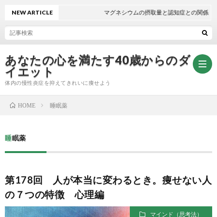
NEW ARTICLE
マグネシウムの摂取量と認知症との関係
あなたの心を満たす40歳からのダ
イエット
体内の慢性炎症を抑えてきれいに痩せよう
睡眠薬
HOME
無
睡眠薬
料
自
メ
律
第178回 人が本当に変わるとき。痩せない人
の７つの特徴 心理編
ー
神
マインド（思考法）