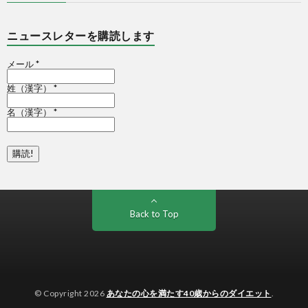
ニュースレターを購読します
メール
*
姓（漢字）
*
名（漢字）
*
Back to Top
© Copyright 2026
あなたの心を満たす40歳からのダイエット
.