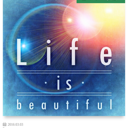
ル
経
マ
を
ガ
整
ジ
え
ン
る
食
事-
PDF
2016.03.03
形