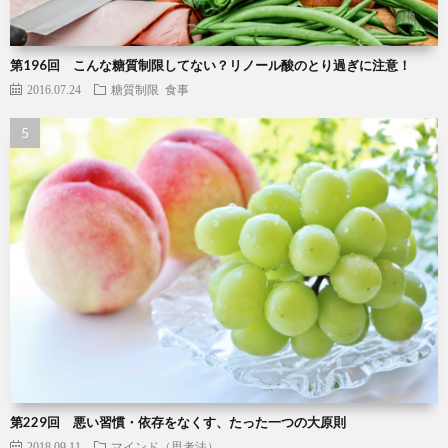
第196回 こんな糖質制限してない？リノール酸のとり過ぎに注意！
2016.07.24
糖質制限
食事
第229回 悪い習慣・依存をなくす、たった一つの大原則
2018.09.11
マインド（思考法）