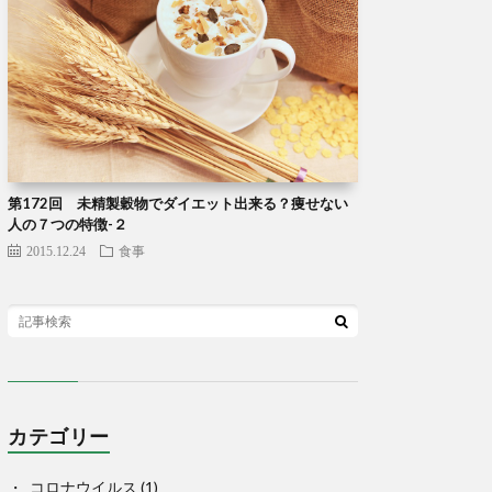
第172回 未精製穀物でダイエット出来る？痩せない
人の７つの特徴-２
2015.12.24
食事
カテゴリー
コロナウイルス
(1)