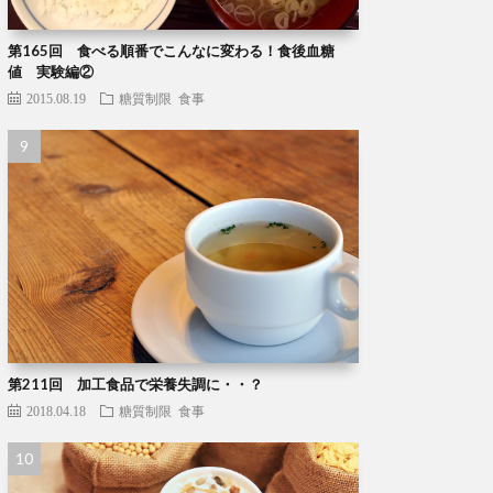
第165回 食べる順番でこんなに変わる！食後血糖
値 実験編②
2015.08.19
糖質制限
食事
第211回 加工食品で栄養失調に・・？
2018.04.18
糖質制限
食事