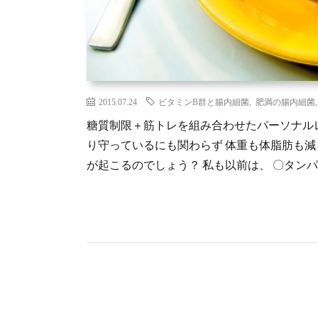
2015.07.24
ビタミンB群と腸内細菌
,
肥満の腸内細菌
糖質制限＋筋トレを組み合わせたパーソナル
り守っているにも関わらず 体重も体脂肪も減
が起こるのでしょう？ 私も以前は、 〇タンパク